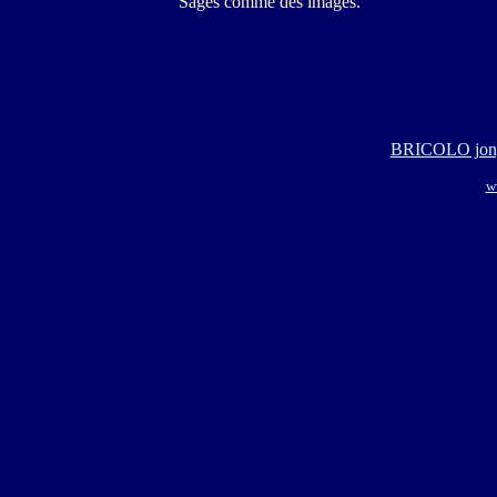
Sages comme des images.
BRICOLO jongl
w